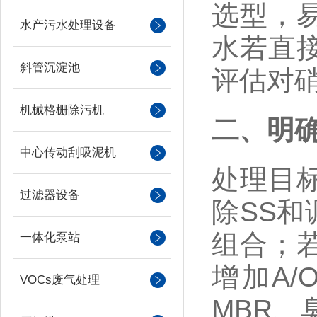
选型，
水产污水处理设备
水若直
斜管沉淀池
评估对
机械格栅除污机
二、明
中心传动刮吸泥机
处理目
过滤器设备
除
SS
和
组合；
一体化泵站
增加
A/
VOCs废气处理
MBR
、