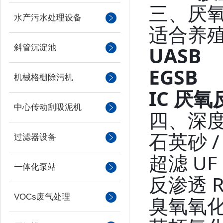
三、厌
水产污水处理设备
适合养殖
UASB
斜管沉淀池
EGSB
机械格栅除污机
IC 厌
中心传动刮吸泥机
四、深度
石英砂 
过滤器设备
超滤 UF
一体化泵站
反渗透 
VOCs废气处理
臭氧氧