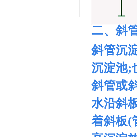
二、斜
斜管沉
沉淀池
斜管或
水沿斜
着斜板