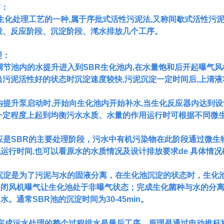
艺：
于生化处理工艺的一种,属于序批式活性污泥法,又称间歇式活性污
段、反应阶段、沉淀阶段、滗水排放几个工序。
理
：
调节池内的水提升进入到
SBR生化池内,在水量饱和后开起曝气
当污泥活性好的状态时沉淀速度较快,污泥沉淀一定时间后,上清
内提升泵启动时
,开始向生化池内开始补水,当生化反应器内达到
一定程度上起到均衡污水水质、水量的作用运行时可根据不同微
应是
SBR的主要处理阶段，污水中有机污染物在此阶段通过微生
运行时间,也可以看原水的水质情况及设计排放要求de 具体情
沉淀是为了污泥与水的固液分离，在生化池沉淀的状态时，生化
关闭风机曝气让生化池处于非曝气状态；完成生化菌种与水的分
。通常SBR池的沉淀时间为30-45min。
艺完成污水处理的整个过程排水是最后工序，原理是通过电动推杆