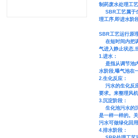
制药废水处理工
SBR工艺属
理工序,即进水阶
SBR工艺运行原
在短时间内把
气进入静止状态,
1.进水
：
是指从调节池
水阶段,曝气池在
2.生化反应：
污水的生化反
要求。来整理风机
3.沉淀阶段
：
生化池污水的
是一样一样的。
污水可做绿化回用水
4.排水阶段：
SBR处理工