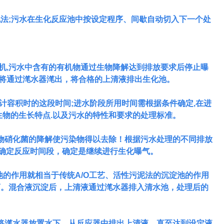
泥法;污水在生化反应池中按设定程序、间歇自动切入下一个处
风机,污水中含有的有机物通过生物降解达到排放要求后停止曝
液将通过滗水器滗出，将合格的上清液排出生化池。
设计容积时的这段时间;进水阶段所用时间需根据条件确定,在进
生物的生长特点.以及污水的特性和要求的处理标准。
物硝化菌的降解使污染物得以去除！根据污水处理的不同排放
况确定反应时间段，确定是继续进行生化曝气。
池的作用就相当于传统
A/O工艺、活性污泥法的沉淀池的作用
离。混合液沉淀后，上清液通过滗水器排入清水池，处理后的
将滗水器放置水下，从反应器中排出上清液，直至达到设定液