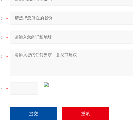
：
：
：
：