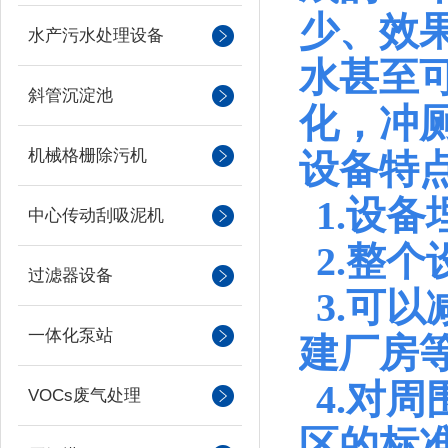
少、效
水产污水处理设备
水甚至
斜管沉淀池
化，冲
机械格栅除污机
设备特
1.设
中心传动刮吸泥机
2.整
过滤器设备
3.可
一体化泵站
建厂房
4.对
VOCs废气处理
区的标