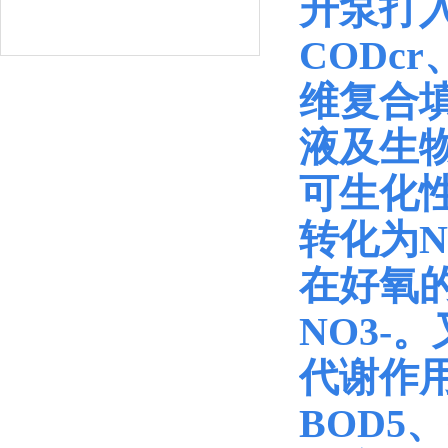
升泵打
CODc
维复合
液及生
可生化
转化为
在好氧的
NO3
代谢作
BOD5