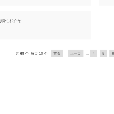
的特性和介绍
共
69
个 每页 10 个
首页
上一页
...
4
5
6