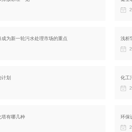
2
将成为新一轮污水处理市场的重点
浅析
2
动计划
化工
2
化塔有哪几种
环保
2